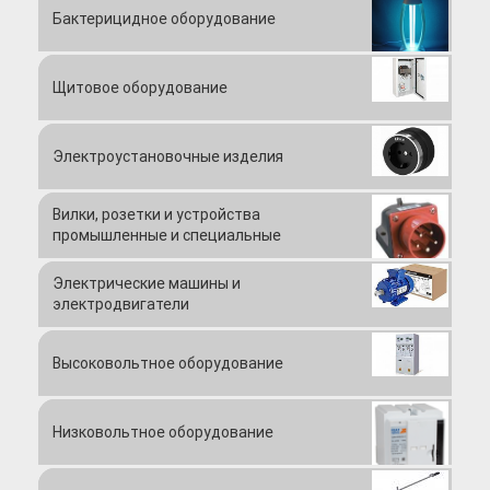
товаров и услуг на электротехническом рынке России в сегментах
Бактерицидное оборудование
B2B и В2С. В ассортименте – светотехника для решения задач по
освещению любых объектов, электроустановочные изделия
различного назначения, широкий ассортимент кабельной продукции
Щитовое оборудование
и кабеленесущих систем, электромонтажное и электрощитовое
оборудование, высоковольтное и низковольтное оборудование,
электростанции и генераторы, электроинструмент и метизы.
Электроустановочные изделия
Миссия портала ЭЛЕКТРОТЕХНИКА.РФ
– создать единую
площадку, где бы встретились продавец и покупатель без
посредников для заключения обоюдовыгодных сделок, где можно
Вилки, розетки и устройства
оперативно получить квалифицированную консультацию по
промышленные и специальные
сложным электротехническим вопросам от первого лица, где
специалисты помогут правильно подобрать всё необходимое
Электрические машины и
оборудование для электромонтажа и приобрести его в несколько
кликов.
электродвигатели
Мы создаем вместе с вами «честный» портал, потому что хотим
жить и работать в мире, где люди общаются друг с другом лицом к
Высоковольтное оборудование
лицу.
Но для нас
ЭЛЕКТРОТЕХНИКА.РФ
- не просто интернет-сайт. Это,
в первую очередь, большое дело, которое вдохновляет нас,
Низковольтное оборудование
заставляет каждое утро просыпаться и с интересом продолжать
работу. Мы открыты для общения и сотрудничества со всеми.
Именно открытость заставляет нас выполнять обещания,