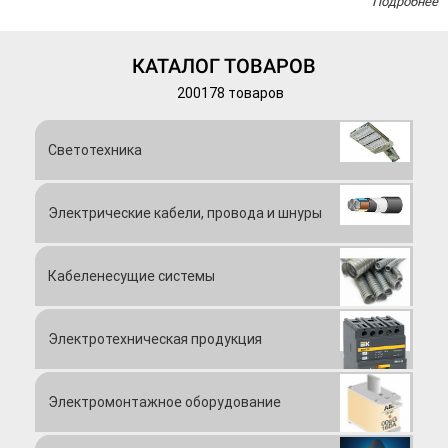
Подробнее
одном месте – все самое необходимое для электротехнических
работ. Национальный центр интернет-торговли ориентирован на
продвижение товаров и услуг электротехники на внутреннем
КАТАЛОГ ТОВАРОВ
рынке России.
200178 товаров
ПОКУПАТЕЛЯМ
портал Электротехника.рф дает возможность
напрямую от продавцов приобрести электротехнические товары и
услуги без переплаты. На портале, в одном месте, есть
возможность сравнить товары среди множества поставщиков и
Светотехника
выбрать наиболее подходящий, сэкономив время и деньги. На
портале предоставлена вся контактная информация поставщиков
России для того, чтоб можно было общаться без посредников.
Электрические кабели, провода и шнуры
ПРОДАВЦАМ
электротехники портал ЭТ предоставляет
возможность разместить свои предложения, расширить охват
целевой аудитории до масштабов всей России. Разместив товар и
Кабеленесущие системы
информацию о себе на портале, вы приобретаете новых клиентов и
дополнительные продажи. Мы даем возможность самостоятельно
разместить свои товары или услуги на оптимизированной
платформе с индексацией поисковыми системами Google, Yandex и
Электротехническая продукция
др. Кроме того, мы предоставляем набор инструментов для
онлайн-продвижения ваших товаров и услуг на выбранных
территориях. Компаниям-продавцам портал предоставляет доступ
Электромонтажное оборудование
напрямую к целевой аудитории.
ЭЛЕКТРОТЕХНИКА.РФ
– специализируется на продвижении