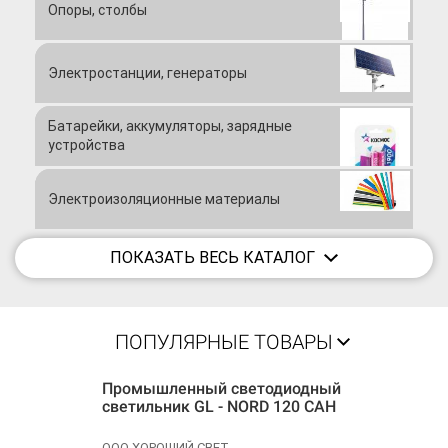
Опоры, столбы
соблюдать стандарты и работать строго в рамках закона. И
открытость для нас - не просто модный тренд. Это наше глубокое
убеждение, философия и ценность, которую мы хотим нести миру,
но за каждым таким простым принципом - труд, терпение, смелость
Электростанции, генераторы
всей нашей команды. Мы создаём такой мир, делая очень простым
общение продавцов и покупателей. Это лишь способ жить так, как
мы хотим!
Батарейки, аккумуляторы, зарядные
устройства
Если вы испытываете похожие чувства - присоединяйтесь к нам
и пользуйтесь порталом!
ПРЕДЛОЖЕНИЯ
по улучшению работы портала просьба
Электроизоляционные материалы
отправлять на почту:
info@electrotechnique.ru
ПОКАЗАТЬ ВЕСЬ КАТАЛОГ
Тел:
8 800 550-85-65
+7 (910) 555-02-01
ПОПУЛЯРНЫЕ ТОВАРЫ
Промышленный светодиодный
светильник GL - NORD 120 САН
ООО ХОРОШИЙ СВЕТ