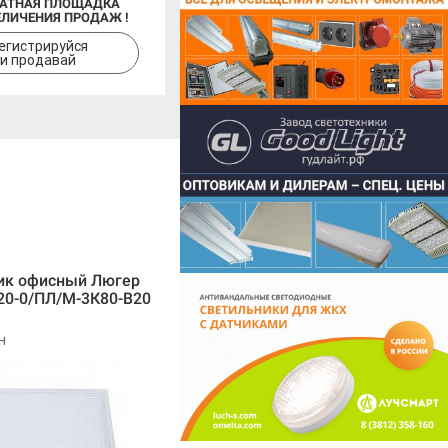
АТНАЯ ПЛОЩАДКА
ЕЛИЧЕНИЯ ПРОДАЖ !
егистрируйся
и продавай
ик офисный Люгер
20-0/ПЛ/М-3К80-В20
н