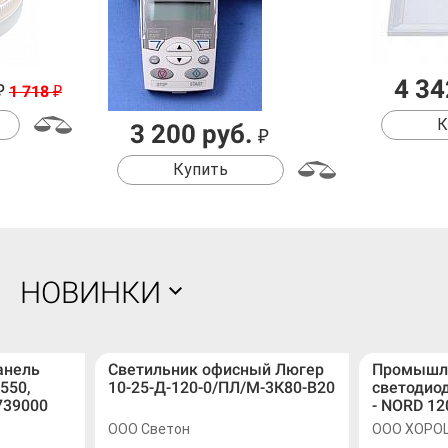
4 34
₽
1 718
₽
К
3 200 руб.
₽
Купить
НОВИНКИ
анель
Светильник офисный Люгер
Промышл
550,
10-25-Д-120-0/ПЛ/М-3К80-В20
светодио
739000
- NORD 12
ООО Светон
ООО ХОРО