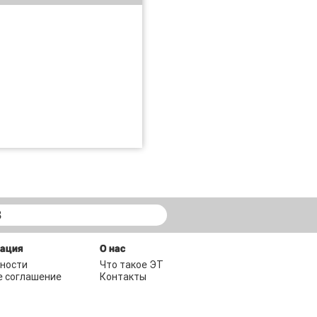
В
мация
О нас
ности
Что такое ЭТ
е соглашение
Контакты