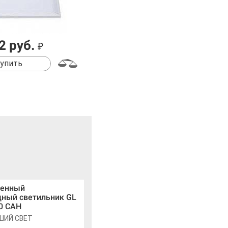
2 руб.
₽
упить
енный
дный светильник GL
0 САН
ШИЙ СВЕТ