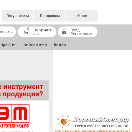
Покупателям
Продавцам
О нас
0
Оформить
Вход
авнить
заказ
Регистрация
приятия
Библиотека
Видео
 инструмент
 продукции?