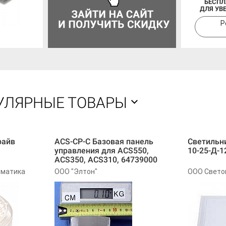
БЕСПЛ
ДЛЯ УВ
Р
УЛЯРНЫЕ ТОВАРЫ
райв
ACS-CP-C Базовая панель
Светильн
управления для ACS550,
10-25-Д-1
ACS350, ACS310, 64739000
оматика
ООО "Элтон"
ООО Свето